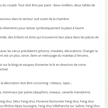
u du couple. Tout doit être par paire : deux oreillers, deux tables de 
 
heureux dans le secteur sud ouest de la chambre 
ds à vêtements pour laisser symboliquement la place à l'autre
mille, des Enfants et Amis qui trouveront leur place dans les pièces de 
lien avec les vécus précédents (photos, meubles, décoration). Changer la 
ent est un plus, sinon, faire un nettoyage du matelas à l'encens.
t sur le blog) et essayez d'orienter le lit en direction de votre 
permet
 la décoration doit être cocooning : rideaux, tapis...
rs, d'animaux par paires (dauphins, oiseaux, canards mandarins)  
ng shui, Déco Feng shui, Florence Dumortier Feng shui, Feng shui 
ui Rhône Alpes Auvergne, Feng shui Villefranche sur Saône, Feng Shui 