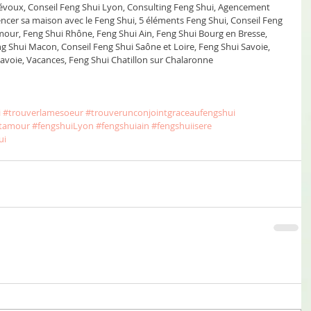
révoux, Conseil Feng Shui Lyon, Consulting Feng Shui, Agencement 
cer sa maison avec le Feng Shui, 5 éléments Feng Shui, Conseil Feng 
amour, Feng Shui Rhône, Feng Shui Ain, Feng Shui Bourg en Bresse, 
ng Shui Macon, Conseil Feng Shui Saône et Loire, Feng Shui Savoie, 
avoie, Vacances, Feng Shui Chatillon sur Chalaronne
i
#trouverlamesoeur
#trouverunconjointgraceaufengshui
etamour
#fengshuiLyon
#fengshuiain
#fengshuiisere
ui