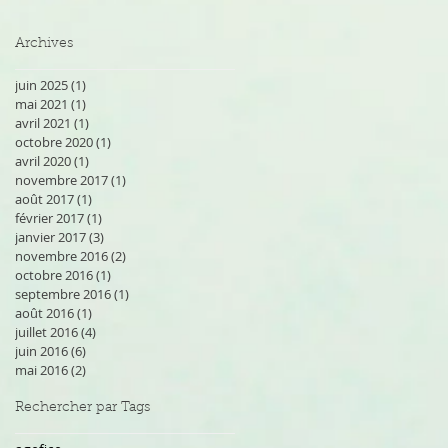
Archives
juin 2025
(1)
1 post
mai 2021
(1)
1 post
avril 2021
(1)
1 post
octobre 2020
(1)
1 post
avril 2020
(1)
1 post
novembre 2017
(1)
1 post
août 2017
(1)
1 post
février 2017
(1)
1 post
janvier 2017
(3)
3 posts
novembre 2016
(2)
2 posts
octobre 2016
(1)
1 post
septembre 2016
(1)
1 post
août 2016
(1)
1 post
juillet 2016
(4)
4 posts
juin 2016
(6)
6 posts
mai 2016
(2)
2 posts
Rechercher par Tags