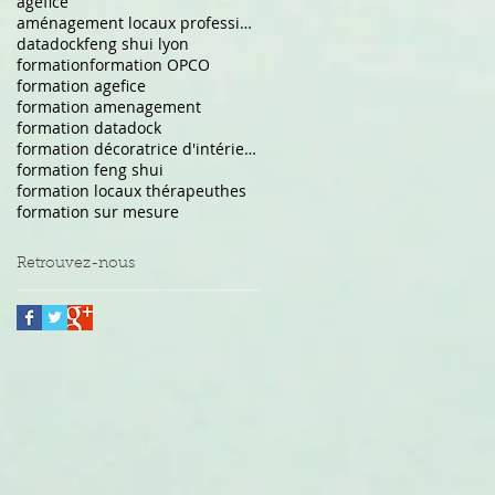
agefice
aménagement locaux professionnels
datadock
feng shui lyon
formation
formation OPCO
formation agefice
formation amenagement
formation datadock
formation décoratrice d'intérieur
formation feng shui
formation locaux thérapeuthes
formation sur mesure
Retrouvez-nous