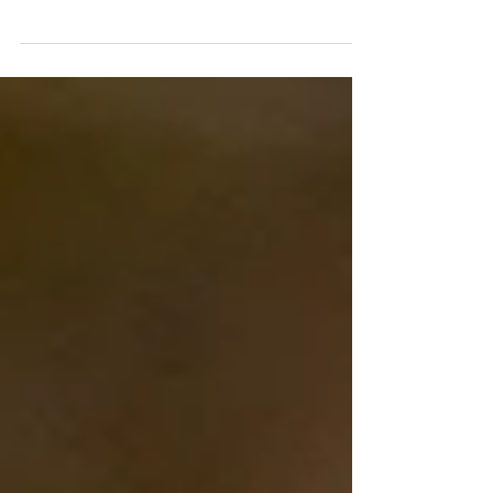
sous le signe du Coq de Feu Signe de l'éveil, cette
année, le triomphe et le...