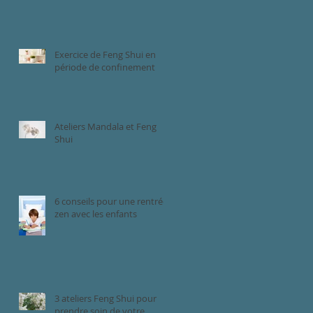
Exercice de Feng Shui en
période de confinement
Ateliers Mandala et Feng
Shui
6 conseils pour une rentrée
zen avec les enfants
3 ateliers Feng Shui pour
prendre soin de votre