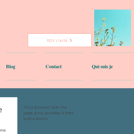
RDV clarté
Blog
Contact
Qui suis je
e
Vous pouvez liker ma
page pour accéder à mes
publications
 me