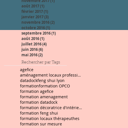
novembre 2017
(1)
1 post
août 2017
(1)
1 post
février 2017
(1)
1 post
janvier 2017
(3)
3 posts
novembre 2016
(2)
2 posts
octobre 2016
(1)
1 post
septembre 2016
(1)
1 post
août 2016
(1)
1 post
juillet 2016
(4)
4 posts
juin 2016
(6)
6 posts
mai 2016
(2)
2 posts
Rechercher par Tags
agefice
aménagement locaux professionnels
datadock
feng shui lyon
formation
formation OPCO
formation agefice
formation amenagement
formation datadock
formation décoratrice d'intérieur
formation feng shui
formation locaux thérapeuthes
formation sur mesure