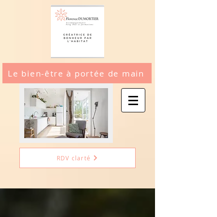
Le bien-être à portée de main
RDV clarté